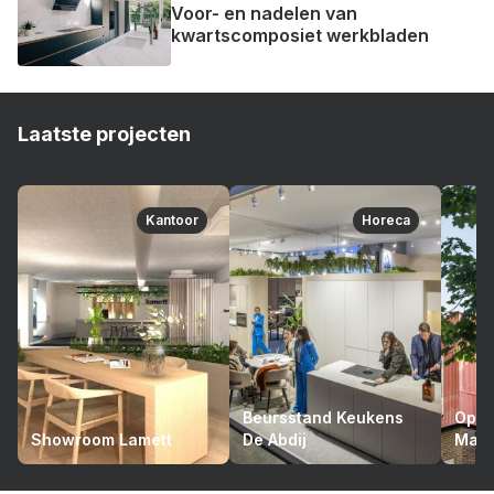
Voor- en nadelen van
kwartscomposiet werkbladen
Laatste projecten
Kantoor
Horeca
Beursstand Keukens
Opto
Showroom Lamett
De Abdij
Mari