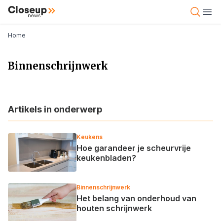
Overslaan
Close Up News
Open 
Ope
en
naar
Kruimelpad
Home
de
inhoud
Binnenschrijnwerk
gaan
Artikels in onderwerp
Keukens
Hoe garandeer je scheurvrije
keukenbladen?
Binnenschrijnwerk
Het belang van onderhoud van
houten schrijnwerk