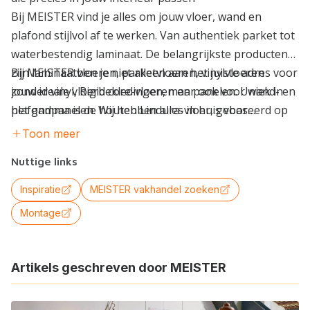
Bij MEISTER vind je alles om jouw vloer, wand en
plafond stijlvol af te werken. Van authentiek parket tot
waterbestendig laminaat. De belangrijkste producten
zijn laminaatvloeren, parketvloeren, vinylvloeren
Bij MEISTER ben je niet alleen aan het juiste adres voor
zonder vinyl, Rigid core-vloeren en panelen. Uniek in
jouw ideale vloerbekledingen, maar ook voor wand- en
het gamma is de houten Lindura-vloer, gebaseerd op
plafondpanelen. Wij hebben alles in huis voor
de “wood powder”-technologie. Deze houten vloer is
verrassende interieuraccenten.
Toon meer
het ecologische alternatief voor conventioneel parket
Nuttige links
en is nu zelfs geschikt voor vochtige ruimtes (behalve
HS 500).
Inspiratie
MEISTER vakhandel zoeken
Montage
Artikels geschreven door MEISTER