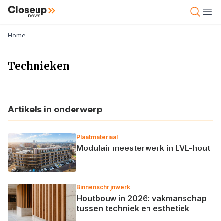
Overslaan
Close Up News
Open 
Ope
en
naar
Kruimelpad
Home
de
inhoud
Technieken
gaan
Artikels in onderwerp
Plaatmateriaal
Modulair meesterwerk in LVL-hout
Binnenschrijnwerk
Houtbouw in 2026: vakmanschap
tussen techniek en esthetiek