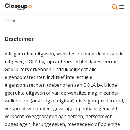
Overslaan
Close Up News
Open 
Ope
en
naar
Kruimelpad
Home
de
inhoud
gaan
Disclaimer
Alle gedrukte uitgaven, websites en onderdelen van de
uitgever, OOLA bv, zijn auteursrechtelijk beschermd.
Gebruikers erkennen uitdrukkelijk dat alle
eigendomsrechten inclusief intellectuele
eigendomsrechten toebehoren aan OOLA bv. Uit de
gedrukte uitgaven of van de websites mag in eender
welke vorm (analoog of digitaal) niets gereproduceerd,
verspreid, verzonden, gewijzigd, openbaar gemaakt,
verkocht, overgedragen aan derden, herschreven,
opgeslagen, heruitgegeven, meegedeeld of op enige