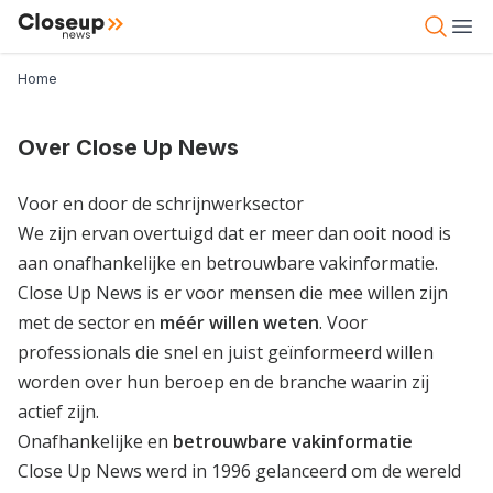
Overslaan
Close Up News
Open 
Ope
en
naar
Kruimelpad
Home
de
inhoud
gaan
Over Close Up News
Voor en door de schrijnwerksector
We zijn ervan overtuigd dat er meer dan ooit nood is
aan onafhankelijke en betrouwbare vakinformatie.
Close Up News is er voor mensen die mee willen zijn
met de sector en
méér willen weten
. Voor
professionals die snel en juist geïnformeerd willen
worden over hun beroep en de branche waarin zij
actief zijn.
Onafhankelijke en
betrouwbare vakinformatie
Close Up News werd in 1996 gelanceerd om de wereld