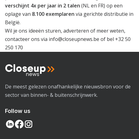
verschijnt 4x per jaar in 2 talen
(NL en FR) op een
oplage van
8.100 exemplaren
via gerichte distributie in
België.
Wil je ons ideeën sturen, adverteren of meer weten,
contacteer ons via
info@closeupnews.be
of bel
+32 50
250 170
De meest gelezen onafhankelijke nieuwsbron voor de
sector van binnen- & buitenschrijnwerk.
Follow us