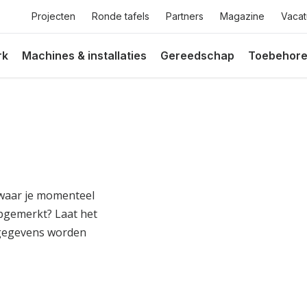
Top
Projecten
Ronde tafels
Partners
Magazine
Vacat
menu
rk
Machines & installaties
Gereedschap
Toebehor
t waar je momenteel
opgemerkt? Laat het
 gegevens worden