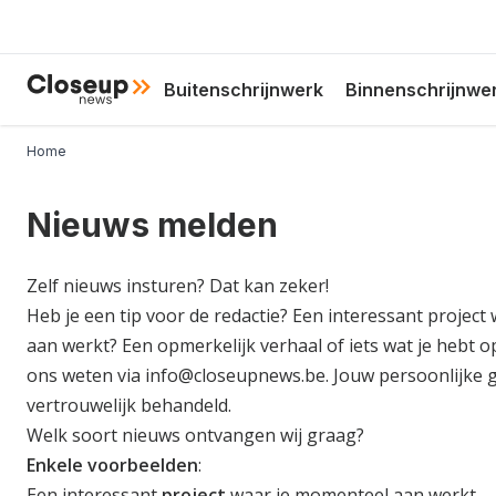
Overslaan
en
naar
Hoofdnavigatie
Close Up News
Buitenschrijnwerk
Binnenschrijnwe
de
inhoud
gaan
Kruimelpad
Home
Nieuws melden
Zelf nieuws insturen? Dat kan zeker!
Heb je een tip voor de redactie? Een interessant projec
aan werkt? Een opmerkelijk verhaal of iets wat je hebt 
ons weten via
info@closeupnews.be
. Jouw persoonlijke
vertrouwelijk behandeld.
Welk soort nieuws ontvangen wij graag?
Enkele voorbeelden
:
Een interessant
project
waar je momenteel aan werkt