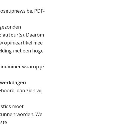
loseupnews.be
. PDF-
ingezonden
e auteur
(s). Daarom
w opinieartikel mee
eelding met een hoge
oonnummer
waarop je
3 werkdagen
ehoord, dan zien wij
sties moet
t kunnen worden. We
tste