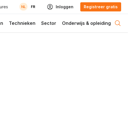
ures
Inloggen
Registreer gratis
NL
FR
en
Technieken
Sector
Onderwijs & opleiding
Open