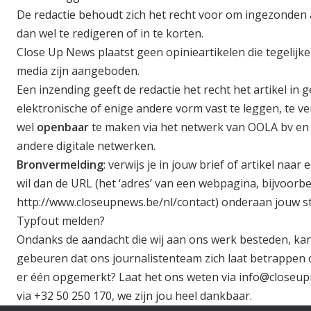
De redactie behoudt zich het recht voor om ingezonden 
dan wel te redigeren of in te korten.
Close Up News plaatst geen opinieartikelen die tegelijke
media zijn aangeboden.
Een inzending geeft de redactie het recht het artikel in 
elektronische of enige andere vorm vast te leggen, te 
wel
openbaar
te maken via het netwerk van OOLA bv en
andere digitale netwerken.
Bronvermelding
: verwijs je in jouw brief of artikel naar
wil dan de URL (het ‘adres’ van een webpagina, bijvoorbe
http://www.closeupnews.be/nl/contact) onderaan jouw s
Typfout melden?
Ondanks de aandacht die wij aan ons werk besteden, kan
gebeuren dat ons journalistenteam zich laat betrappen o
er één opgemerkt? Laat het ons weten via
info@closeup
via
+32 50 250 170
, we zijn jou heel dankbaar.