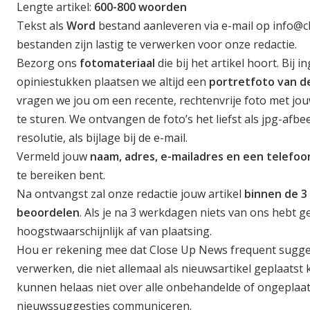
Lengte artikel:
600-800 woorden
Tekst als
Word
bestand aanleveren via e-mail op
info@c
bestanden zijn lastig te verwerken voor onze redactie.
Bezorg ons
fotomateriaal
die bij het artikel hoort. Bij 
opiniestukken plaatsen we altijd een
portretfoto van d
vragen we jou om een recente, rechtenvrije foto met jou
te sturen. We ontvangen de foto’s het liefst als jpg-afb
resolutie, als bijlage bij de e-mail.
Vermeld jouw
naam, adres, e-mailadres en een telef
te bereiken bent.
Na ontvangst zal onze redactie jouw artikel
binnen de 
beoordelen
. Als je na 3 werkdagen niets van ons hebt g
hoogstwaarschijnlijk af van plaatsing.
Hou er rekening mee dat Close Up News frequent sugge
verwerken, die niet allemaal als nieuwsartikel geplaats
kunnen helaas niet over alle onbehandelde of ongeplaa
nieuwssuggesties communiceren.