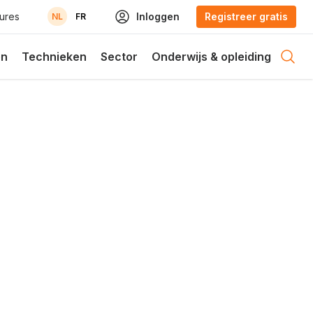
ures
Inloggen
Registreer gratis
NL
FR
en
Technieken
Sector
Onderwijs & opleiding
Open