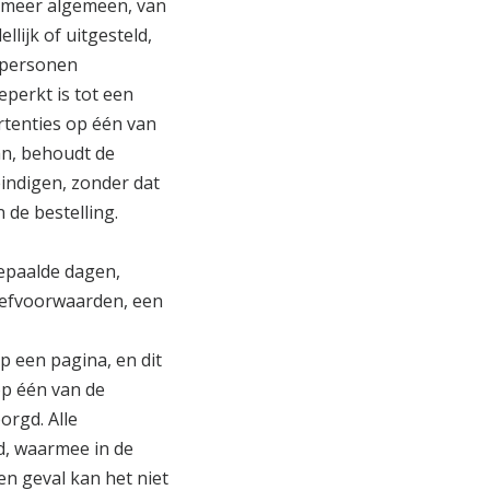
, meer algemeen, van
lijk of uitgesteld,
 personen
beperkt is tot een
rtenties op één van
an, behoudt de
indigen, zonder dat
 de bestelling.
bepaalde dagen,
riefvoorwaarden, een
op een pagina, en dit
op één van de
rgd. Alle
d, waarmee in de
n geval kan het niet