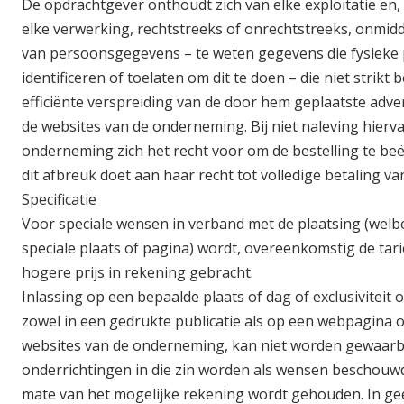
De opdrachtgever onthoudt zich van elke exploitatie en
elke verwerking, rechtstreeks of onrechtstreeks, onmiddel
van persoonsgegevens – te weten gegevens die fysieke
identificeren of toelaten om dit te doen – die niet strikt 
efficiënte verspreiding van de door hem geplaatste adve
de websites van de onderneming. Bij niet naleving hierv
onderneming zich het recht voor om de bestelling te beë
dit afbreuk doet aan haar recht tot volledige betaling van
Specificatie
Voor speciale wensen in verband met de plaatsing (wel
speciale plaats of pagina) wordt, overeenkomstig de ta
hogere prijs in rekening gebracht.
Inlassing op een bepaalde plaats of dag of exclusiviteit 
zowel in een gedrukte publicatie als op een webpagina 
websites van de onderneming, kan niet worden gewaarbo
onderrichtingen in die zin worden als wensen beschouw
mate van het mogelijke rekening wordt gehouden. In gee