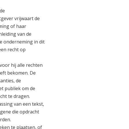
nde
gever vrijwaart de
ming of haar
nleiding van de
de onderneming in dit
een recht op
or hij alle rechten
heeft bekomen. De
anties, de
et publiek om de
cht te dragen.
assing van een tekst,
egene die opdracht
arden.
ken te plaatsen, of