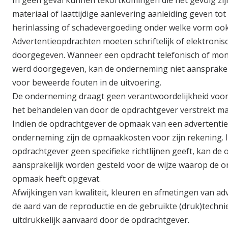
In geen geval kunnen tekortkomingen die het gevolg zij
materiaal of laattijdige aanlevering aanleiding geven tot
herinlassing of schadevergoeding onder welke vorm ook
Advertentieopdrachten moeten schriftelijk of elektroni
doorgegeven. Wanneer een opdracht telefonisch of mond
werd doorgegeven, kan de onderneming niet aansprakel
voor beweerde fouten in de uitvoering.
De onderneming draagt geen verantwoordelijkheid voor 
het behandelen van door de opdrachtgever verstrekt mat
Indien de opdrachtgever de opmaak van een advertentie
onderneming zijn de opmaakkosten voor zijn rekening. 
opdrachtgever geen specifieke richtlijnen geeft, kan de
aansprakelijk worden gesteld voor de wijze waarop de 
opmaak heeft opgevat.
Afwijkingen van kwaliteit, kleuren en afmetingen van ad
de aard van de reproductie en de gebruikte (druk)techn
uitdrukkelijk aanvaard door de opdrachtgever.