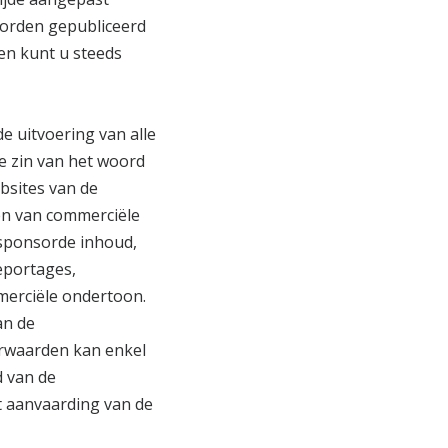
orden gepubliceerd
gen kunt u steeds
 uitvoering van alle
e zin van het woord
ebsites van de
en van commerciële
sponsorde inhoud,
reportages,
merciële ondertoon.
an de
rwaarden kan enkel
d van de
t aanvaarding van de