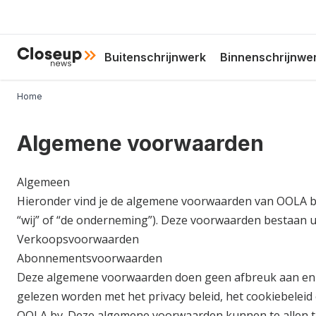
Overslaan
en
naar
Hoofdnavigatie
Close Up News
Buitenschrijnwerk
Binnenschrijnwe
de
inhoud
gaan
Kruimelpad
Home
Algemene voorwaarden
Algemeen
Hieronder vind je de algemene voorwaarden van OOLA b
“wij” of “de onderneming”). Deze voorwaarden bestaan u
Verkoopsvoorwaarden
Abonnementsvoorwaarden
Deze algemene voorwaarden doen geen afbreuk aan e
gelezen worden met het privacy beleid, het cookiebeleid 
OOLA bv. Deze algemene voorwaarden kunnen te allen t