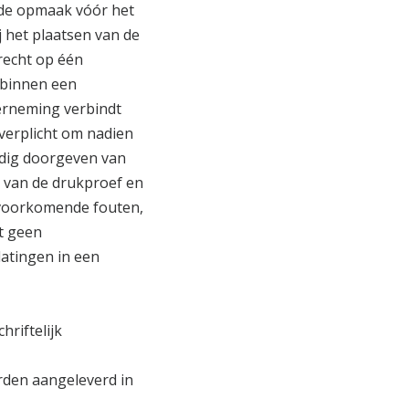
 de opmaak vóór het
j het plaatsen van de
 recht op één
 binnen een
erneming verbindt
 verplicht om nadien
ijdig doorgeven van
n van de drukproef en
 voorkomende fouten,
t geen
latingen in een
hriftelijk
rden aangeleverd in