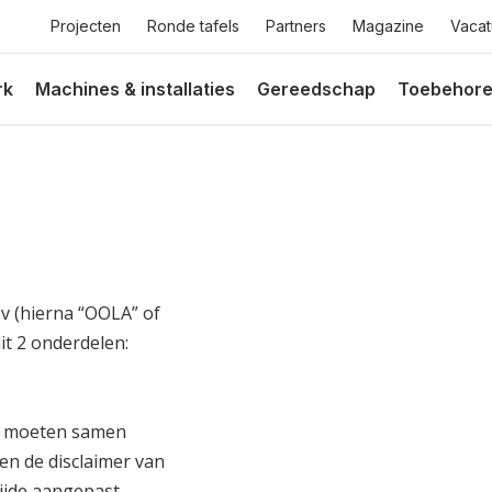
Top
Projecten
Ronde tafels
Partners
Magazine
Vacat
menu
rk
Machines & installaties
Gereedschap
Toebehor
v (hierna “OOLA” of
it 2 onderdelen:
n moeten samen
en de disclaimer van
ijde aangepast