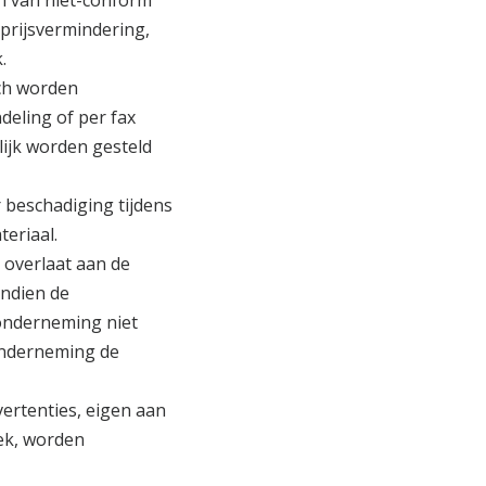
n van niet-conform
 prijsvermindering,
.
sch worden
eling of per fax
ijk worden gesteld
beschadiging tijdens
eriaal.
 overlaat aan de
Indien de
 onderneming niet
onderneming de
vertenties, eigen aan
iek, worden