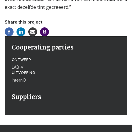
exact dezelfde tint gecreëerd.”
Share this project
Cooperating parties
ONTWERP
LAB-V
UITVOERING
InternO
Suppliers