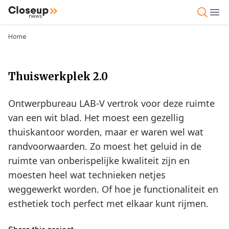
Overslaan
Close Up News
Open 
Ope
en
naar
Kruimelpad
Home
de
inhoud
gaan
Thuiswerkplek 2.0
Ontwerpbureau LAB-V vertrok voor deze ruimte
van een wit blad. Het moest een gezellig
thuiskantoor worden, maar er waren wel wat
randvoorwaarden. Zo moest het geluid in de
ruimte van onberispelijke kwaliteit zijn en
moesten heel wat technieken netjes
weggewerkt worden. Of hoe je functionaliteit en
esthetiek toch perfect met elkaar kunt rijmen.