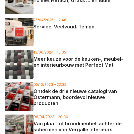
nu met Hettich, Grass … en Blum
25/04/2025 - 12:46
Service. Veelvoud. Tempo.
13/06/2024 - 15:35
Meer keuze voor de keuken-, meubel-
en interieurbouw met Perfect Mat
05/10/2023 - 22:35
Ontdek de drie nieuwe catalogi van
Ostermann, boordevol nieuwe
producten
08/04/2023 - 20:30
Van plaat tot broodmeubel: achter de
schermen van Vergalle Interieurs