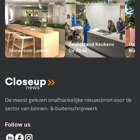
Beursstand Keukens
Opto
Showroom Lamett
De Abdij
Mari
De meest gelezen onafhankelijke nieuwsbron voor de
sector van binnen- & buitenschrijnwerk.
Follow us