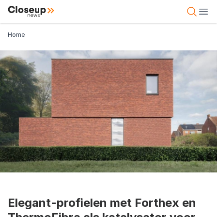
Overslaan
Close Up News
Open 
Ope
en
naar
Kruimelpad
Home
de
inhoud
gaan
Elegant-profielen met Forthex en