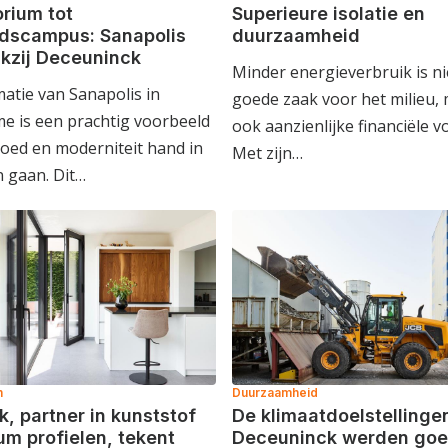
rium tot
Superieure isolatie en
dscampus: Sanapolis
duurzaamheid
nkzij Deceuninck
Minder energieverbruik is ni
atie van Sanapolis in
goede zaak voor het milieu,
e is een prachtig voorbeeld
ook aanzienlijke financiële v
oed en moderniteit hand in
Met zijn…
 gaan. Dit…
n
Duurzaamheid
, partner in kunststof
De klimaatdoelstellinge
um profielen, tekent
Deceuninck werden go