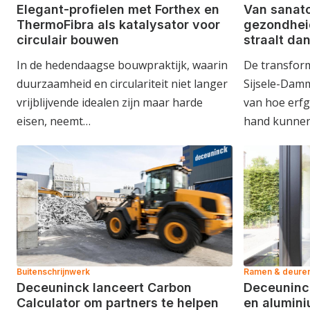
Elegant-profielen met Forthex en
Van sanato
ThermoFibra als katalysator voor
gezondhei
circulair bouwen
straalt da
In de hedendaagse bouwpraktijk, waarin
De transform
duurzaamheid en circulariteit niet langer
Sijsele-Damm
vrijblijvende idealen zijn maar harde
van hoe erfg
eisen, neemt…
hand kunnen
Buitenschrijnwerk
Ramen & deure
Deceuninck lanceert Carbon
Deceuninck
Calculator om partners te helpen
en alumini