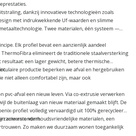
eprestaties.
tstraling, dankzij innovatieve technologieën zoals
design met indrukwekkende Uf-waarden en slimme
bimetaaltechnologie. Twee materialen, één systeem —
cipe. Elk profiel bevat een aanzienlijk aandeel
. ThermoFibra elimineert de traditionele staalversterking
t resultaat: een lager gewicht, betere thermische
ot.
circulaire productie beperken we afval en hergebruiken
 niet alleen comfortabel zijn, maar ook
on pvc-afval een nieuw leven. Via co-extrusie verwerken
wijl de buitenlaag van nieuw materiaal gemaakt blijft. De
nix-profiel: volledig vervaardigd uit 100% gerecycleerd
ijn zuiverste vorm.
duurzame en onderhoudsvriendelijke materialen, een
 vertrouwen. Zo maken we duurzaam wonen toegankelijk