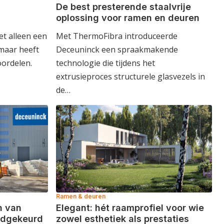
De best presterende staalvrije
oplossing voor ramen en deuren
et alleen een
Met ThermoFibra introduceerde
 maar heeft
Deceuninck een spraakmakende
oordelen.
technologie die tijdens het
extrusieproces structurele glasvezels in
de…
Ramen & deuren
n van
Elegant: hét raamprofiel voor wie
edgekeurd
zowel esthetiek als prestaties