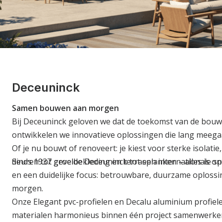
Deceuninck
Samen bouwen aan morgen
Bij Deceuninck geloven we dat de toekomst van de bouw l
ontwikkelen we innovatieve oplossingen die lang meegaa
Of je nu bouwt of renoveert: je kiest voor sterke isolat
deuren tot gevelbekleding en terrasplanken – alles is 
Sinds 1937 groeide Deceuninck tot een internationale sp
en een duidelijke focus: betrouwbare, duurzame oploss
morgen.
Onze Elegant pvc-profielen en Decalu aluminium profiele
materialen harmonieus binnen één project samenwerken. 