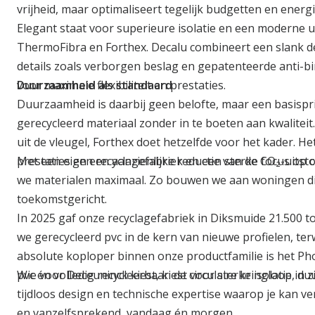
vrijheid, maar optimaliseert tegelijk budgetten en energi
Elegant staat voor superieure isolatie en een moderne ui
ThermoFibra en Forthex. Decalu combineert een slank 
details zoals verborgen beslag en gepatenteerde anti-
voor maximale flexibiliteit en prestaties.
Duurzaamheid als standaard
Duurzaamheid is daarbij geen belofte, maar een basisprin
gerecycleerd materiaal zonder in te boeten aan kwaliteit
uit de vleugel, Forthex doet hetzelfde voor het kader. He
prestaties en een aanzienlijke reductie van de CO₂-uitsto
Met een eigen recyclagefabriek en een sterke focus op 
we materialen maximaal. Zo bouwen we aan woningen die
toekomstgericht.
In 2025 gaf onze recyclagefabriek in Diksmuide 21.500 t
we gerecycleerd pvc in de kern van nieuwe profielen, ter
absolute koploper binnen onze productfamilie is het Phoe
pvc én volledig recycleerbaar: de circulaire kringloop in z
Wie voor Deceuninck kiest, kiest voor sterke isolatie, 
tijdloos design en technische expertise waarop je kan
en vanzelfsprekend, vandaag én morgen.