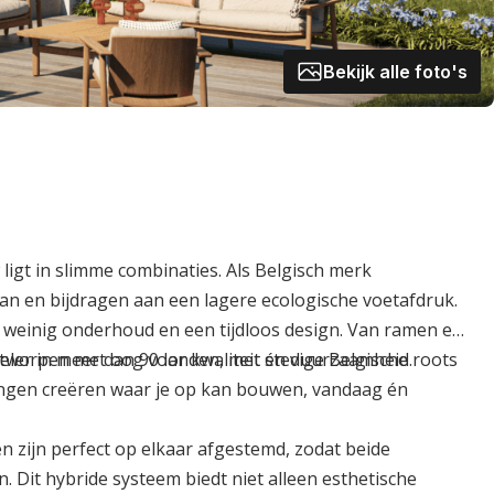
Bekijk alle foto's
igt in slimme combinaties. Als Belgisch merk
n en bijdragen aan een lagere ecologische voetafdruk.
ie, weinig onderhoud en een tijdloos design. Van ramen en
ontworpen met oog voor kwaliteit én duurzaamheid.
eler in meer dan 90 landen, met stevige Belgische roots
ingen creëren waar je op kan bouwen, vandaag én
n zijn perfect op elkaar afgestemd, zodat beide
Dit hybride systeem biedt niet alleen esthetische