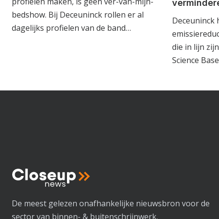
profielen maken, is geen ver-van-mijn-
verminder
bedshow. Bij Deceuninck rollen er al
Deceuninck 
dagelijks profielen van de band…
emissiereduc
die in lijn z
Science Bas
De meest gelezen onafhankelijke nieuwsbron voor de
sector van binnen- & buitenschrijnwerk.