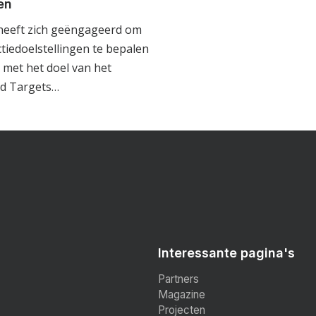
en
heeft zich geëngageerd om
tiedoelstellingen te bepalen
ijn met het doel van het
ed Targets…
Interessante pagina's
Partners
Magazine
Projecten