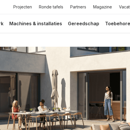
Top
Projecten
Ronde tafels
Partners
Magazine
Vacat
menu
rk
Machines & installaties
Gereedschap
Toebehor