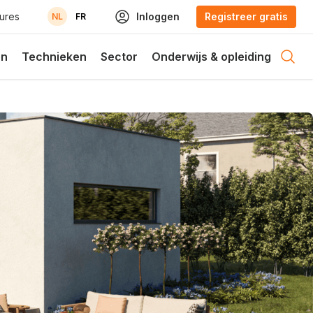
ures
Inloggen
Registreer gratis
NL
FR
en
Technieken
Sector
Onderwijs & opleiding
Open