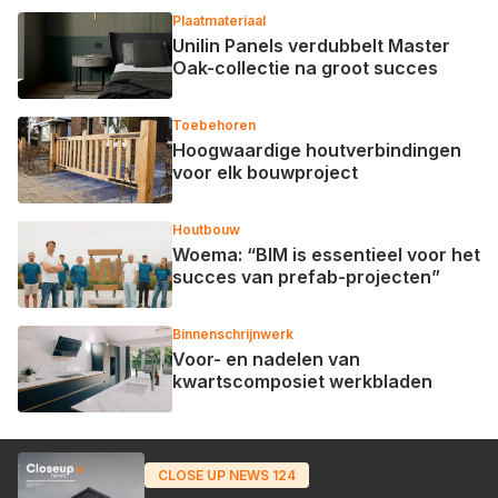
Plaatmateriaal
Unilin Panels verdubbelt Master
Oak-collectie na groot succes
Toebehoren
Hoogwaardige houtverbindingen
voor elk bouwproject
Houtbouw
Woema: “BIM is essentieel voor het
succes van prefab-projecten”
Binnenschrijnwerk
Voor- en nadelen van
kwartscomposiet werkbladen
CLOSE UP NEWS 124