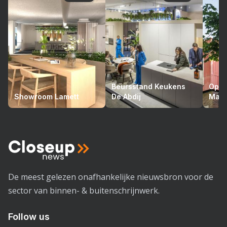
Beursstand Keukens
Opto
Showroom Lamett
De Abdij
Mari
De meest gelezen onafhankelijke nieuwsbron voor de
sector van binnen- & buitenschrijnwerk.
Follow us