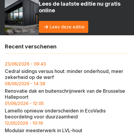
Lees de laatste editie nu gratis
online
Lees deze editie
Recent verschenen
23/06/2026 - 09:43
Cedral sidings versus hout: minder onderhoud, meer
zekerheid op de werf
08/06/2026 - 14:38
Renovatie dak en buitenschrijnwerk van de Brusselse
Hallepoort
01/06/2026 - 12:05
Lamello opnieuw onderscheiden in EcoVadis
beoordeling voor duurzaamheid
12/05/2026 - 10:19
Modulair meesterwerk in LVL-hout