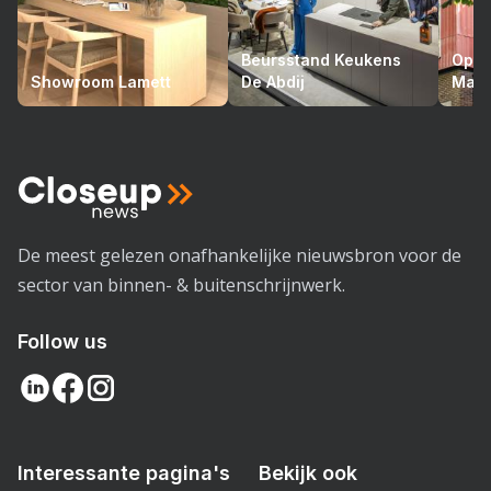
Beursstand Keukens
Opto
Showroom Lamett
De Abdij
Mari
De meest gelezen onafhankelijke nieuwsbron voor de
sector van binnen- & buitenschrijnwerk.
Follow us
Interessante pagina's
Bekijk ook