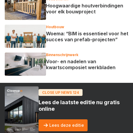
Hoogwaardige houtverbindingen
voor elk bouwproject
Houtbouw
Woema: “BIM is essentieel voor het
succes van prefab-projecten”
Binnenschrijnwerk
Voor- en nadelen van
kwartscomposiet werkbladen
CLOSE UP NEWS 124
Lees de laatste editie nu gratis
online
Lees deze editie