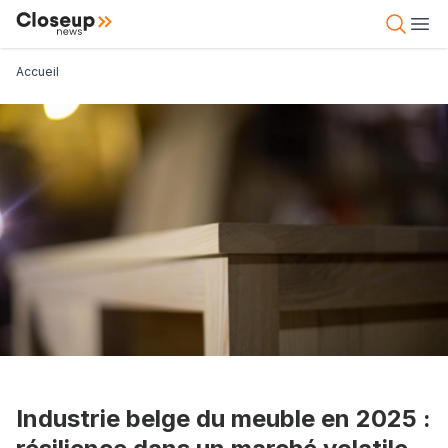
Aller
Close Up News
Open 
Ope
au
contenu
Fil d'Ariane
Accueil
principal
Industrie belge du meuble en 2025 :