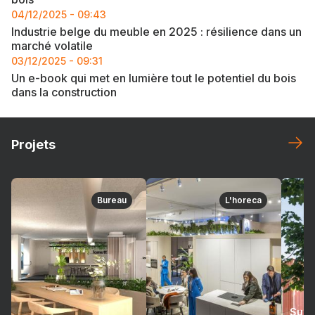
04/12/2025 - 09:43
Industrie belge du meuble en 2025 : résilience dans un
marché volatile
03/12/2025 - 09:31
Un e-book qui met en lumière tout le potentiel du bois
dans la construction
Projets
Bureau
L'horeca
Suré