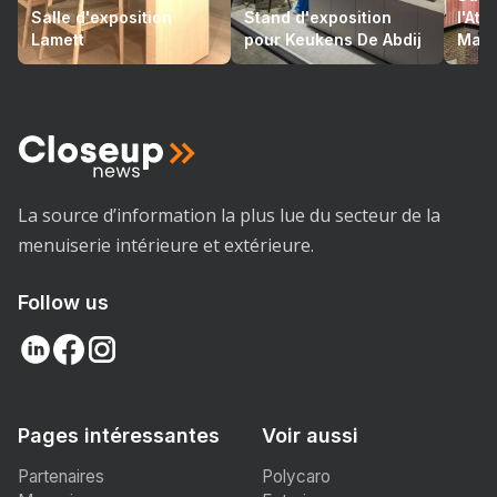
Salle d'exposition
Stand d'exposition
l'At
Lamett
pour Keukens De Abdij
Mari
La source d’information la plus lue du secteur de la
menuiserie intérieure et extérieure.
Follow us
Pages intéressantes
Voir aussi
Partenaires
Polycaro