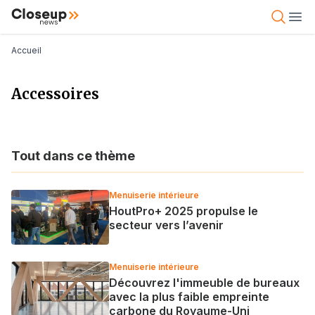
Aller
Close Up News
Open 
Ope
au
contenu
Fil d'Ariane
Accueil
principal
Accessoires
Tout dans ce thème
Menuiserie intérieure
HoutPro+ 2025 propulse le
secteur vers l’avenir
Menuiserie intérieure
Découvrez l'immeuble de bureaux
avec la plus faible empreinte
carbone du Royaume-Uni