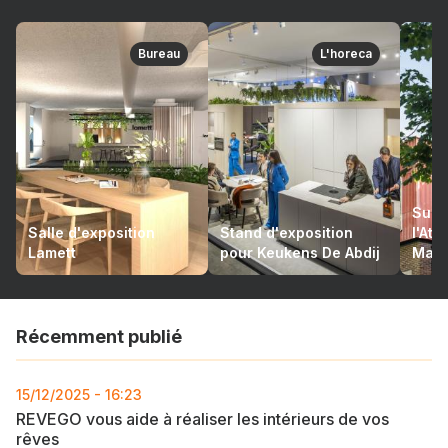
Bureau
L'horeca
Suré
Salle d'exposition
Stand d'exposition
l'At
Lamett
pour Keukens De Abdij
Mari
Récemment publié
15/12/2025 - 16:23
REVEGO vous aide à réaliser les intérieurs de vos
rêves