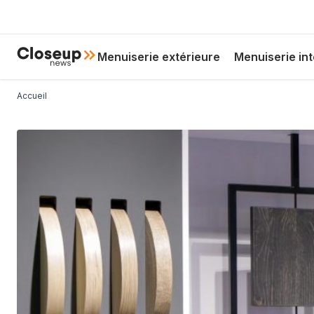
Aller
au
contenu
Hoofdnavigatie
Close Up News
Menuiserie extérieure
Menuiserie int
principal
Fil d'Ariane
Accueil