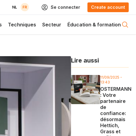
Se connecter
Create account
NL
FR
s
Techniques
Secteur
Éducation & formation
Open
Lire aussi
11/09/2025 -
13:43
OSTERMANN
: Votre
partenaire
de
confiance:
désormais
Hettich,
Grass et