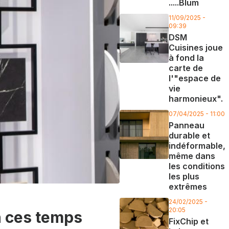
.....Blum
11/09/2025 -
09:39
DSM
Cuisines joue
à fond la
carte de
l'"espace de
vie
harmonieux".
07/04/2025 - 11:00
Panneau
durable et
indéformable,
même dans
les conditions
les plus
extrêmes
24/02/2025 -
20:05
n ces temps
FixChip et