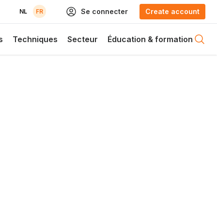
Se connecter
Create account
NL
FR
s
Techniques
Secteur
Éducation & formation
Open