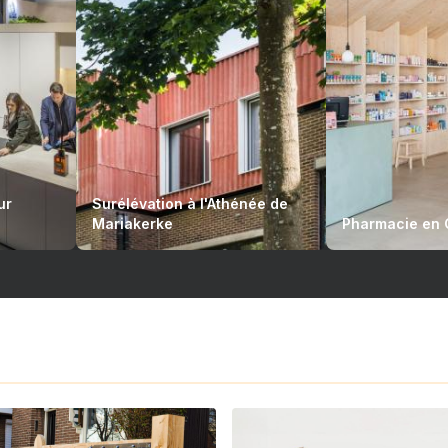
ur
Surélévation à l'Athénée de
Mariakerke
Pharmacie en 