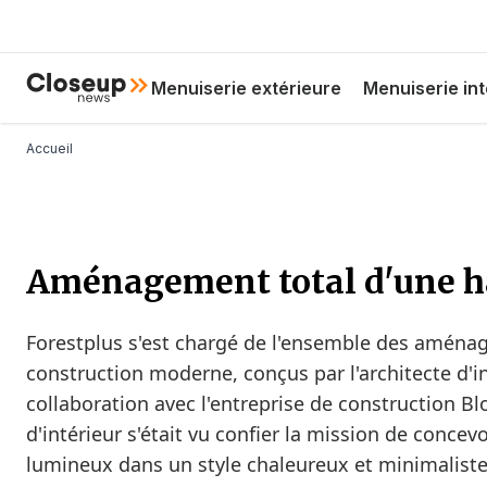
Aller
au
contenu
Hoofdnavigatie
Close Up News
Menuiserie extérieure
Menuiserie int
principal
Fil d'Ariane
Accueil
Aménagement total d'une ha
Forestplus s'est chargé de l'ensemble des aména
construction moderne, conçus par l'architecte d'in
collaboration avec l'entreprise de construction Blo
d'intérieur s'était vu confier la mission de concevo
lumineux dans un style chaleureux et minimaliste. 