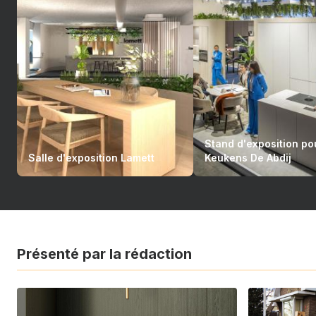
Stand d'exposition po
Salle d'exposition Lamett
Keukens De Abdij
Présenté par la rédaction