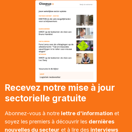
Recevez notre mise à jour
sectorielle gratuite
Abonnez-vous à notre
lettre d'information
et
soyez les premiers à découvrir les
dernières
nouvelles du secteur
et à lire des
interviews