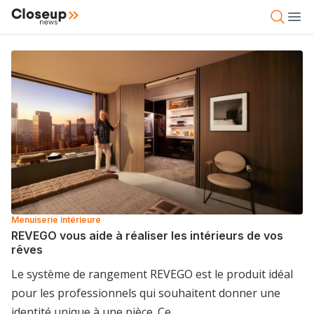
Aller
Close Up News
Open 
Ope
au
contenu
principal
Menuiserie intérieure
REVEGO vous aide à réaliser les intérieurs de vos
rêves
Le système de rangement REVEGO est le produit idéal
pour les professionnels qui souhaitent donner une
identité unique à une pièce. Ce…