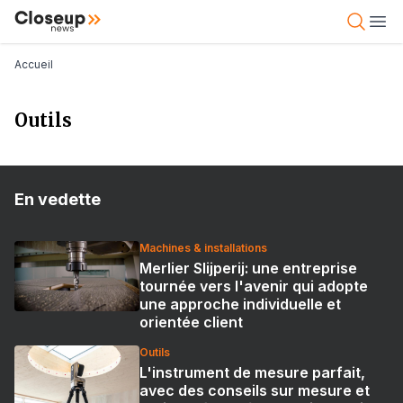
Aller
Close Up News
Open 
Ope
au
contenu
Fil d'Ariane
Accueil
principal
Outils
En vedette
Machines & installations
Merlier Slijperij: une entreprise
tournée vers l'avenir qui adopte
une approche individuelle et
orientée client
Outils
L'instrument de mesure parfait,
avec des conseils sur mesure et