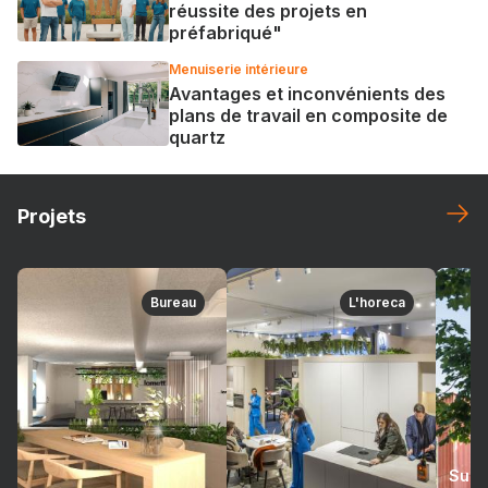
réussite des projets en
préfabriqué"
Menuiserie intérieure
Avantages et inconvénients des
plans de travail en composite de
quartz
Projets
Bureau
L'horeca
Suré