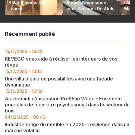
Salle d'exposition
Stand d'exposition
l'At
Lamett
pour Keukens De Abdij
Mari
Récemment publié
15/12/2025 - 16:23
REVEGO vous aide à réaliser les intérieurs de vos
rêves
15/12/2025 - 16:13
Une villa pleine de possibilités avec une façade
dynamique
15/12/2025 - 10:59
Après-midi d'inspiration PrePS in Wood - Ensemble
pour plus de bien-être psychosocial dans le secteur du
bois
04/12/2025 - 09:43
Industrie belge du meuble en 2025 : résilience dans un
marché volatile