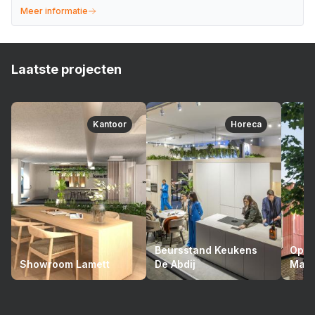
Meer informatie
Laatste projecten
Kantoor
Horeca
Beursstand Keukens
Opto
Showroom Lamett
De Abdij
Mari