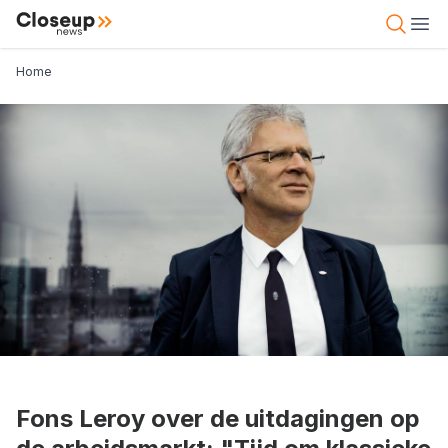
Overslaan
Close Up News
Open 
Ope
en
naar
Kruimelpad
Home
de
inhoud
gaan
Fons Leroy over de uitdagingen op