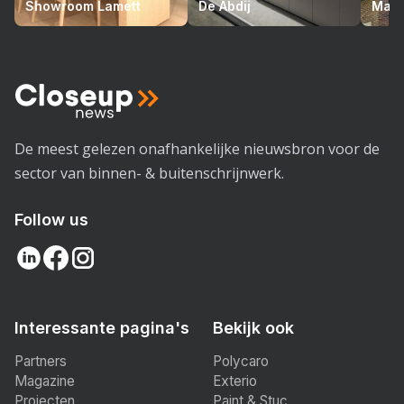
Showroom Lamett
De Abdij
Mari
De meest gelezen onafhankelijke nieuwsbron voor de
sector van binnen- & buitenschrijnwerk.
Follow us
Interessante pagina's
Bekijk ook
Partners
Polycaro
Magazine
Exterio
Projecten
Paint & Stuc