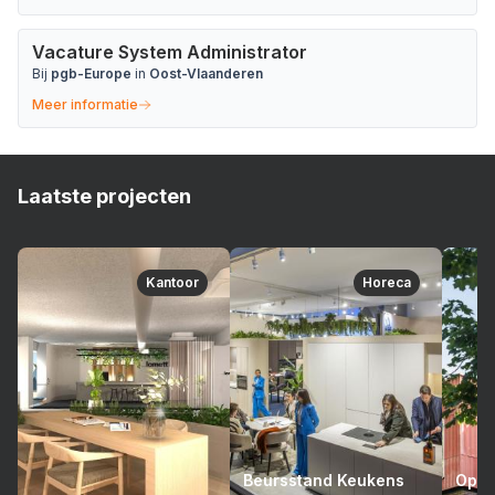
Vacature System Administrator
Bij
pgb-Europe
in
Oost-Vlaanderen
Meer informatie
Laatste projecten
Kantoor
Horeca
Beursstand Keukens
Opto