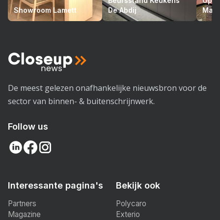
Beursstand Keukens
Opto
Showroom Lamett
De Abdij
Mari
De meest gelezen onafhankelijke nieuwsbron voor de
sector van binnen- & buitenschrijnwerk.
Follow us
Interessante pagina's
Bekijk ook
Partners
Polycaro
Magazine
Exterio