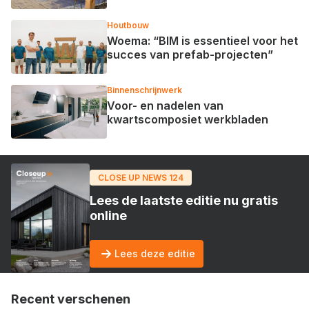
Houtbouw
Woema: “BIM is essentieel voor het
succes van prefab-projecten”
Binnenschrijnwerk
Voor- en nadelen van
kwartscomposiet werkbladen
CLOSE UP NEWS 124
Lees de laatste editie nu gratis
online
Lees deze editie
Recent verschenen