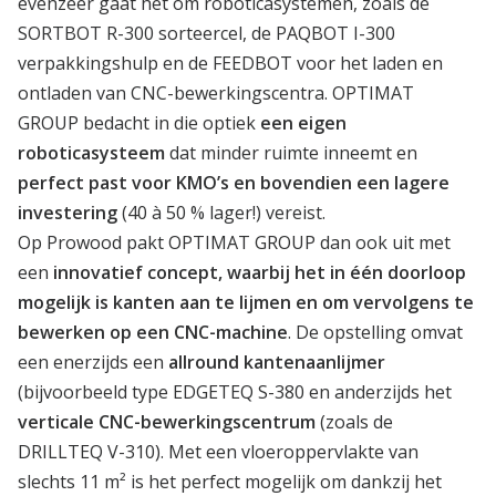
evenzeer gaat het om roboticasystemen, zoals de
SORTBOT R-300 sorteercel, de PAQBOT I-300
verpakkingshulp en de FEEDBOT voor het laden en
ontladen van CNC-bewerkingscentra. OPTIMAT
GROUP bedacht in die optiek
een eigen
roboticasysteem
dat minder ruimte inneemt en
perfect past voor KMO’s en bovendien een lagere
investering
(40 à 50 % lager!) vereist.
Op Prowood pakt OPTIMAT GROUP dan ook uit met
een
innovatief concept, waarbij het in één doorloop
mogelijk is kanten aan te lijmen en om vervolgens te
bewerken op een CNC-machine
. De opstelling omvat
een enerzijds een
allround kantenaanlijmer
(bijvoorbeeld type EDGETEQ S-380 en anderzijds het
verticale CNC-bewerkingscentrum
(zoals de
DRILLTEQ V-310). Met een vloeroppervlakte van
slechts 11 m² is het perfect mogelijk om dankzij het