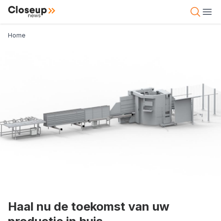
Overslaan
Close Up News
Open 
Ope
en
naar
Kruimelpad
Home
de
inhoud
gaan
Haal nu de toekomst van uw