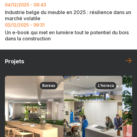
04/12/2025 - 09:43
Industrie belge du meuble en 2025 : résilience dans un
marché volatile
03/12/2025 - 09:31
Un e-book qui met en lumière tout le potentiel du bois
dans la construction
Projets
Bureau
L'horeca
Suré