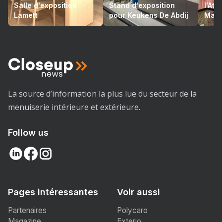
Salle d'exposition
Stand d'exposition
l'At
Lamett
pour Keukens De Abdij
Mari
La source d’information la plus lue du secteur de la
menuiserie intérieure et extérieure.
Follow us
Pages intéressantes
Voir aussi
Partenaires
Polycaro
Magazine
Exterio