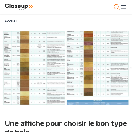
Aller
Close Up News
Open 
Ope
au
contenu
Fil d'Ariane
Accueil
principal
Une affiche pour choisir le bon type