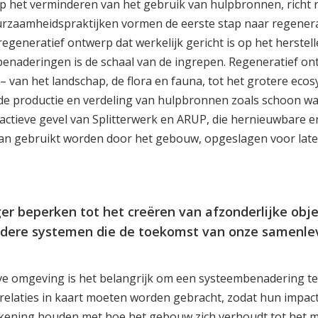
p het verminderen van het gebruik van hulpbronnen, richt r
urzaamheidspraktijken vormen de eerste stap naar regener
generatief ontwerp dat werkelijk gericht is op het herstell
e benaderingen is de schaal van de ingrepen. Regeneratief
– van het landschap, de flora en fauna, tot het grotere e
de productie en verdeling van hulpbronnen zoals schoon wat
eactieve gevel van Splitterwerk en ARUP, die hernieuwbare 
n gebruikt worden door het gebouw, opgeslagen voor later
ger beperken tot het creëren van afzonderlijke ob
edere systemen die de toekomst van onze samenle
e omgeving is het belangrijk om een systeembenadering te v
 relaties in kaart moeten worden gebracht, zodat hun impac
ening houden met hoe het gebouw zich verhoudt tot het m