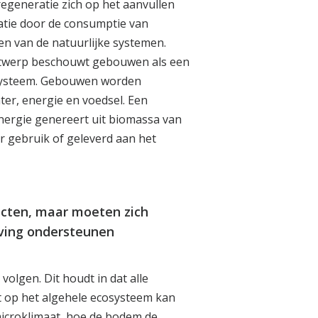
egeneratie zich op het aanvullen
atie door de consumptie van
en van de natuurlijke systemen.
 ontwerp beschouwt gebouwen als een
cosysteem. Gebouwen worden
er, energie en voedsel. Een
energie genereert uit biomassa van
 gebruik of geleverd aan het
jecten, maar moeten zich
ving ondersteunen
olgen. Dit houdt in dat alle
t op het algehele ecosysteem kan
icroklimaat, hoe de bodem de