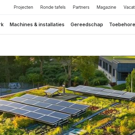
Top
Projecten
Ronde tafels
Partners
Magazine
Vacat
menu
rk
Machines & installaties
Gereedschap
Toebehor