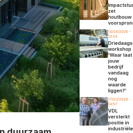
Impactstu
zet
houtbouw 
voorspron
14/04/2026 -
13:24
Driedaags
workshop
‘Waar laat
jouw
bedrijf
vandaag
nog
waarde
liggen?’
17/03/2026 -
14:57
VDL
versterkt
positie in
industriële
an duurzaam