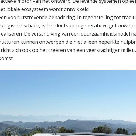
s actieve motor van het ontwerp. De levende systemen op e
et lokale ecosysteem wordt ontwikkeld.
en vooruitstrevende benadering. In tegenstelling tot trad
ecologische schade, is het doel van regeneratieve gebouwen 
 realiseren. De verschuiving van een duurzaamheidsmodel na
structuren kunnen ontwerpen die niet alleen beperkte hulpb
richt zich ook op het creëren van een veerkrachtiger milieu,
komst.