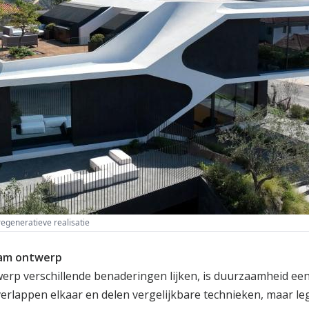
egeneratieve realisatie
aam ontwerp
rp verschillende benaderingen lijken, is duurzaamheid ee
verlappen elkaar en delen vergelijkbare technieken, maar l