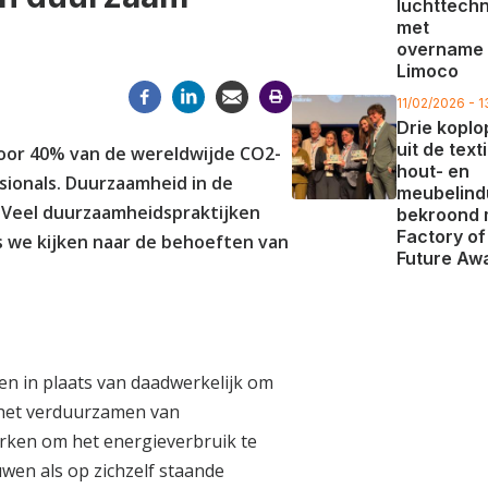
luchttechn
met
overname
Limoco
11/02/2026 - 1
Drie koplo
uit de texti
oor 40% van de wereldwijde CO2-
hout- en
sionals. Duurzaamheid in de
meubelind
. Veel duurzaamheidspraktijken
bekroond 
Factory of
s we kijken naar de behoeften van
Future Aw
en in plaats van daadwerkelijk om
 het verduurzamen van
rken om het energieverbruik te
n als op zichzelf staande