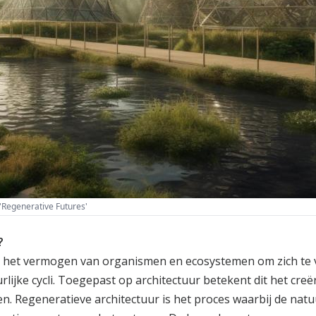
 'Regenerative Futures'
?
ar het vermogen van organismen en ecosystemen om zich te v
ijke cycli. Toegepast op architectuur betekent dit het creë
 Regeneratieve architectuur is het proces waarbij de natuu