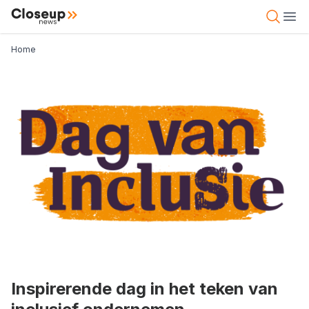
Overslaan
Close Up News
Open 
Ope
en
naar
Kruimelpad
Home
de
inhoud
gaan
Inspirerende dag in het teken van