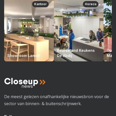
Kantoor
Horeca
Beursstand Keukens
Opto
Showroom Lamett
De Abdij
Mari
De meest gelezen onafhankelijke nieuwsbron voor de
sector van binnen- & buitenschrijnwerk.