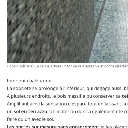
Florian Holzherr - Le sauna arbore un ton de vert agréable et donne directe
Intérieur chaleureux
La sobriété se prolonge à l'intérieur, qui dégage aussi 
A plusieurs endroits, le bois massif a pu conserver sa
te
Amplifiant ainsi la sensation d'espace tout en laissant l
un
sol en terrazzo
. Un matériau dont a également été revê
faire qu'un avec le sol.
Les portes sur mesure sans encadrement
et les placar