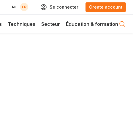
Se connecter
Create account
NL
FR
s
Techniques
Secteur
Éducation & formation
Open