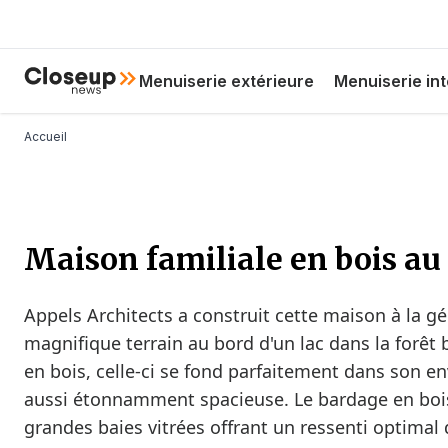
Aller
au
contenu
Hoofdnavigatie
Close Up News
Menuiserie extérieure
Menuiserie int
principal
Fil d'Ariane
Accueil
Maison familiale en bois au 
Appels Architects a construit cette maison à la 
magnifique terrain au bord d'un lac dans la forêt 
en bois, celle-ci se fond parfaitement dans son e
aussi étonnamment spacieuse. Le bardage en bois 
grandes baies vitrées offrant un ressenti optimal 