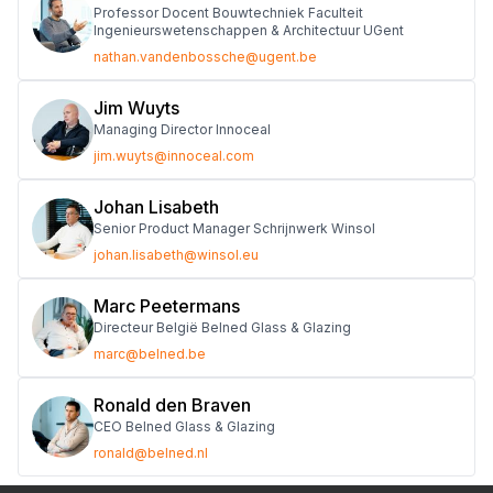
Professor Docent Bouwtechniek Faculteit
Ingenieurswetenschappen & Architectuur UGent
nathan.vandenbossche@ugent.be
Jim Wuyts
Managing Director Innoceal
jim.wuyts@innoceal.com
Johan Lisabeth
Senior Product Manager Schrijnwerk Winsol
johan.lisabeth@winsol.eu
Marc Peetermans
Directeur België Belned Glass & Glazing
marc@belned.be
Ronald den Braven
CEO Belned Glass & Glazing
ronald@belned.nl