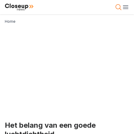
Overslaan
Close Up News
Open 
Ope
en
naar
Kruimelpad
Home
de
inhoud
gaan
Het belang van een goede