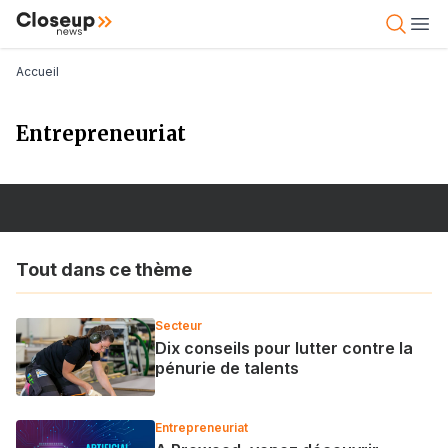
Aller
Close Up News
Open 
Ope
au
contenu
Fil d'Ariane
Accueil
principal
Entrepreneuriat
Tout dans ce thème
Secteur
Dix conseils pour lutter contre la
pénurie de talents
Entrepreneuriat