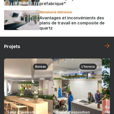
préfabriqué"
Menuiserie intérieure
Avantages et inconvénients des
plans de travail en composite de
quartz
Projets
Bureau
L'horeca
Suré
Salle d'exposition
Stand d'exposition
l'At