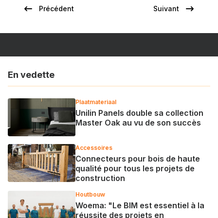
Précédent
Suivant
Page
Page
Pagination
précédente
suivante
En vedette
Plaatmateriaal
Unilin Panels double sa collection
Master Oak au vu de son succès
Accessoires
Connecteurs pour bois de haute
qualité pour tous les projets de
construction
Houtbouw
Woema: "Le BIM est essentiel à la
réussite des projets en