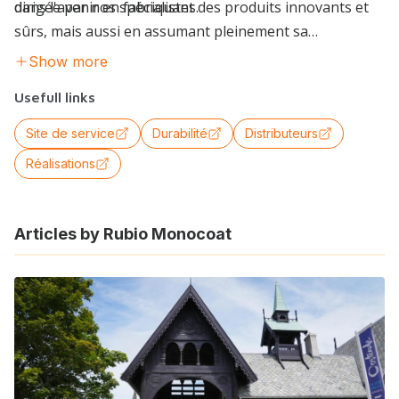
dirigée par nos spécialistes.
dans l'avenir en fabriquant des produits innovants et
sûrs, mais aussi en assumant pleinement sa
responsabilité sociale. Nous investissons pour devenir
Show more
net zéro en 2030 (scope 1 & 2) et soutenons
Usefull links
l'organisation caritative péruvienne Aynimundo sur le
long terme.
Site de service
Durabilité
Distributeurs
Réalisations
Articles by Rubio Monocoat