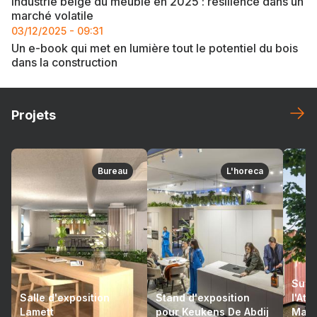
Industrie belge du meuble en 2025 : résilience dans un
marché volatile
03/12/2025 - 09:31
Un e-book qui met en lumière tout le potentiel du bois
dans la construction
Projets
Bureau
L'horeca
Suré
Salle d'exposition
Stand d'exposition
l'At
Lamett
pour Keukens De Abdij
Mari