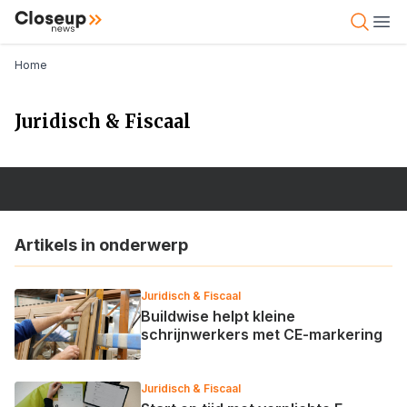
Overslaan
Close Up News
Open 
Ope
en
naar
Kruimelpad
Home
de
inhoud
Juridisch & Fiscaal
gaan
Artikels in onderwerp
Juridisch & Fiscaal
Buildwise helpt kleine
schrijnwerkers met CE-markering
Juridisch & Fiscaal