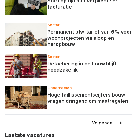
Start op tijd met verplichte E-
facturatie
Sector
Permanent btw-tarief van 6% voor
woonprojecten via sloop en
heropbouw
Sector
Detachering in de bouw blijft
noodzakelijk
Ondernemen
Hoge faillissementscijfers bouw
vragen dringend om maatregelen
Volgende
Volgende
Paginering
pagina
Laatste vacatures