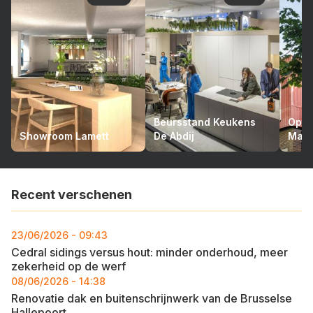
Beursstand Keukens
Opto
Showroom Lamett
De Abdij
Mari
Recent verschenen
23/06/2026 - 09:43
Cedral sidings versus hout: minder onderhoud, meer
zekerheid op de werf
08/06/2026 - 14:38
Renovatie dak en buitenschrijnwerk van de Brusselse
Hallepoort