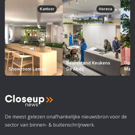
Kantoor
Horeca
Beursstand Keukens
Opto
Showroom Lamett
De Abdij
Mari
De meest gelezen onafhankelijke nieuwsbron voor de
sector van binnen- & buitenschrijnwerk.